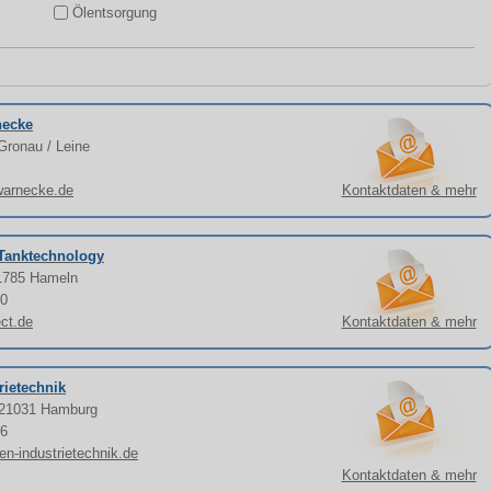
Ölentsorgung
necke
Gronau / Leine
warnecke.de
Kontaktdaten & mehr
Tanktechnology
31785 Hameln
90
ct.de
Kontaktdaten & mehr
ietechnik
, 21031 Hamburg
06
en-industrietechnik.de
Kontaktdaten & mehr