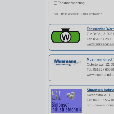
Tanküberwachung
Alle Firmen anzeigen
Firma eintragen?
Tankservice War
Zur Deßel, 31028 
Tel: 05182 / 2800
www.tankservice-
Musmann direct 
Ostertorwall 12, 
Tel: 05151 / 6096
www.musmanndire
Simonsen Industr
Korachstraße. 1 
Tel: 040 / 555671
http://www.simons