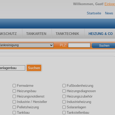
Willkommen, Gast!
Einlog
Startseite
News
NKSCHUTZ
TANKARTEN
TANKTECHNIK
HEIZUNG & CO
PLZ:
Fernwärme
Fußbodenheizung
Heizungsbau
Heizungsdiagnosen
Heizungsnotdienst
Heizungszubehör
Industrie / Hersteller
Industrieheizung
Pelletsheizung
Solaranlagen
Tankbau
Tankstellenbau