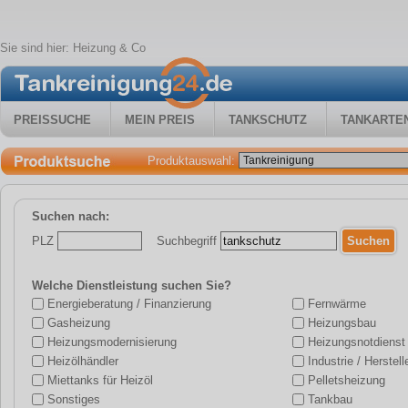
Sie sind hier:
Heizung & Co
PREISSUCHE
MEIN PREIS
TANKSCHUTZ
TANKARTE
Produktauswahl:
Suchen nach:
PLZ
Suchbegriff
Welche Dienstleistung suchen Sie?
Energieberatung / Finanzierung
Fernwärme
Gasheizung
Heizungsbau
Heizungsmodernisierung
Heizungsnotdienst
Heizölhändler
Industrie / Herstell
Miettanks für Heizöl
Pelletsheizung
Sonstiges
Tankbau