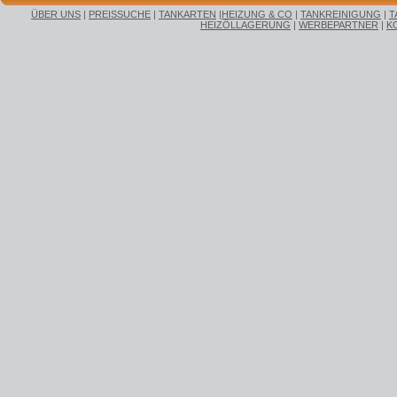
ÜBER UNS
|
PREISSUCHE
|
TANKARTEN
|
HEIZUNG & CO
|
TANKREINIGUNG
|
T
HEIZÖLLAGERUNG
|
WERBEPARTNER
|
K