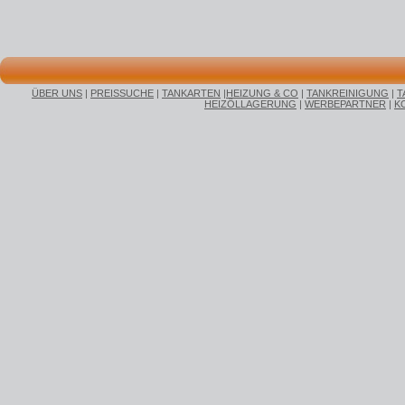
ÜBER UNS
|
PREISSUCHE
|
TANKARTEN
|
HEIZUNG & CO
|
TANKREINIGUNG
|
T
HEIZÖLLAGERUNG
|
WERBEPARTNER
|
K