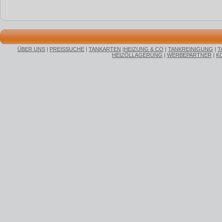
ÜBER UNS
|
PREISSUCHE
|
TANKARTEN
|
HEIZUNG & CO
|
TANKREINIGUNG
|
T
HEIZÖLLAGERUNG
|
WERBEPARTNER
|
K