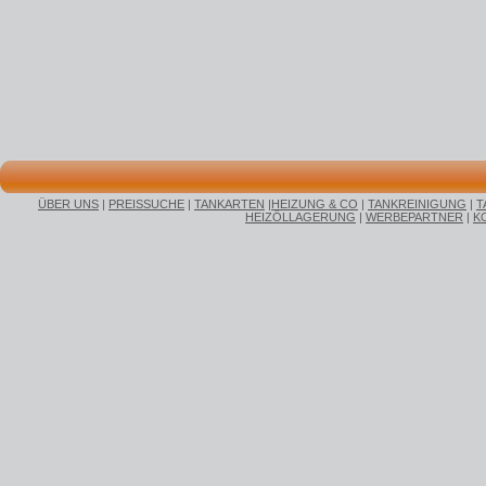
ÜBER UNS
|
PREISSUCHE
|
TANKARTEN
|
HEIZUNG & CO
|
TANKREINIGUNG
|
T
HEIZÖLLAGERUNG
|
WERBEPARTNER
|
K