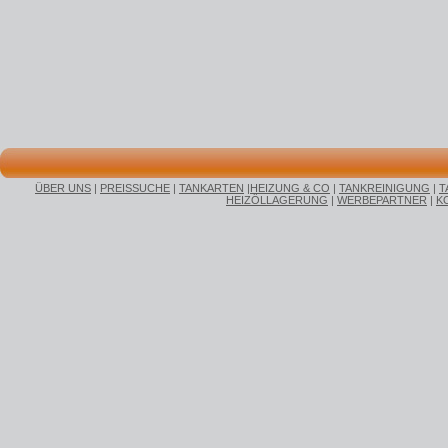
ÜBER UNS
|
PREISSUCHE
|
TANKARTEN
|
HEIZUNG & CO
|
TANKREINIGUNG
|
T
HEIZÖLLAGERUNG
|
WERBEPARTNER
|
K