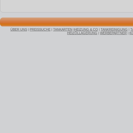
ÜBER UNS
|
PREISSUCHE
|
TANKARTEN
|
HEIZUNG & CO
|
TANKREINIGUNG
|
T
HEIZÖLLAGERUNG
|
WERBEPARTNER
|
K