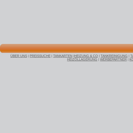
ÜBER UNS
|
PREISSUCHE
|
TANKARTEN
|
HEIZUNG & CO
|
TANKREINIGUNG
|
T
HEIZÖLLAGERUNG
|
WERBEPARTNER
|
K