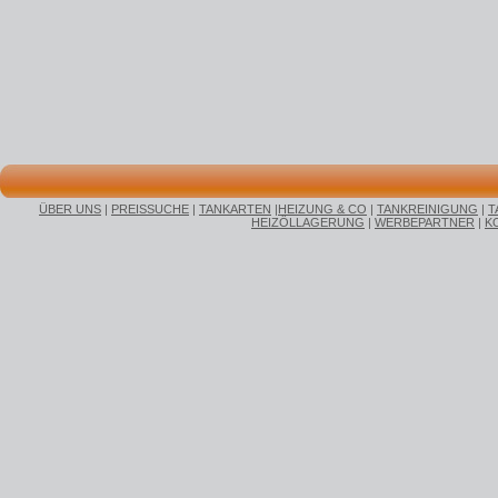
ÜBER UNS
|
PREISSUCHE
|
TANKARTEN
|
HEIZUNG & CO
|
TANKREINIGUNG
|
T
HEIZÖLLAGERUNG
|
WERBEPARTNER
|
K