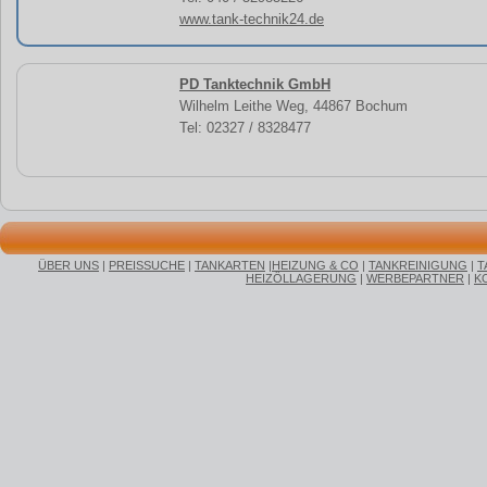
www.tank-technik24.de
PD Tanktechnik GmbH
Wilhelm Leithe Weg, 44867 Bochum
Tel: 02327 / 8328477
ÜBER UNS
|
PREISSUCHE
|
TANKARTEN
|
HEIZUNG & CO
|
TANKREINIGUNG
|
T
HEIZÖLLAGERUNG
|
WERBEPARTNER
|
K