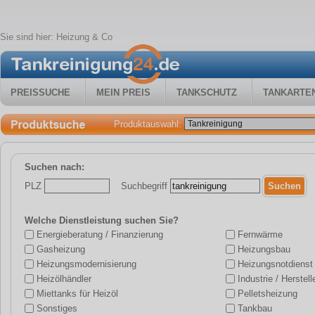
Sie sind hier:
Heizung & Co
PREISSUCHE
MEIN PREIS
TANKSCHUTZ
TANKARTE
Produktauswahl:
Suchen nach:
PLZ
Suchbegriff
Welche Dienstleistung suchen Sie?
Energieberatung / Finanzierung
Fernwärme
Gasheizung
Heizungsbau
Heizungsmodernisierung
Heizungsnotdienst
Heizölhändler
Industrie / Herstell
Miettanks für Heizöl
Pelletsheizung
Sonstiges
Tankbau