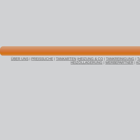
ÜBER UNS
|
PREISSUCHE
|
TANKARTEN
|
HEIZUNG & CO
|
TANKREINIGUNG
|
T
HEIZÖLLAGERUNG
|
WERBEPARTNER
|
K