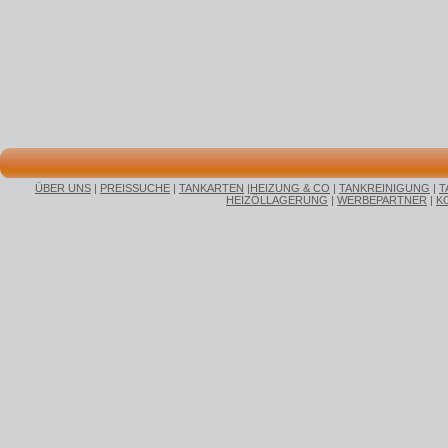
ÜBER UNS
|
PREISSUCHE
|
TANKARTEN
|
HEIZUNG & CO
|
TANKREINIGUNG
|
T
HEIZÖLLAGERUNG
|
WERBEPARTNER
|
K