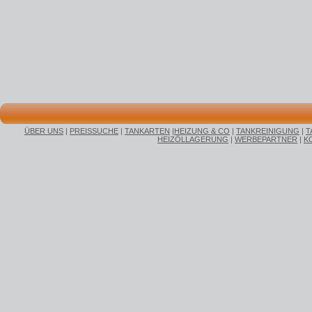
ÜBER UNS
|
PREISSUCHE
|
TANKARTEN
|
HEIZUNG & CO
|
TANKREINIGUNG
|
T
HEIZÖLLAGERUNG
|
WERBEPARTNER
|
K