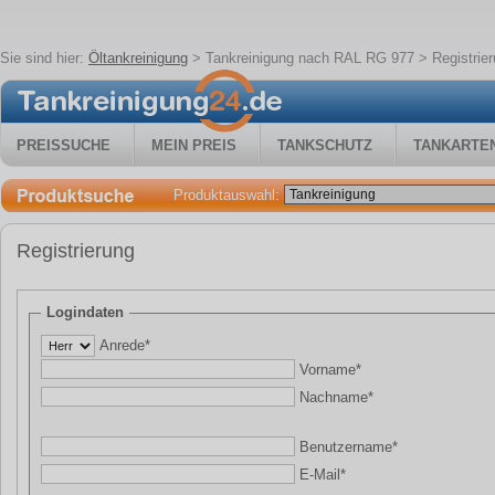
Sie sind hier:
Öltankreinigung
>
Tankreinigung nach RAL RG 977
> Registrie
PREISSUCHE
MEIN PREIS
TANKSCHUTZ
TANKARTE
Produktauswahl:
Registrierung
Logindaten
Anrede*
Vorname*
Nachname*
Benutzername*
E-Mail*