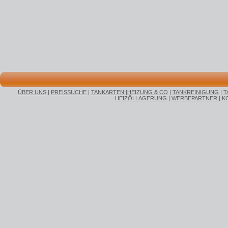
ÜBER UNS
|
PREISSUCHE
|
TANKARTEN
|
HEIZUNG & CO
|
TANKREINIGUNG
|
T
HEIZÖLLAGERUNG
|
WERBEPARTNER
|
K