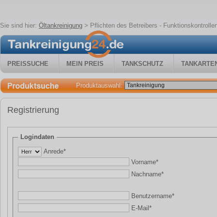
Sie sind hier:
Öltankreinigung
>
Pflichten des Betreibers - Funktionskontrolle
PREISSUCHE
MEIN PREIS
TANKSCHUTZ
TANKARTE
Produktauswahl:
Registrierung
Logindaten
Anrede*
Vorname*
Nachname*
Benutzername*
E-Mail*