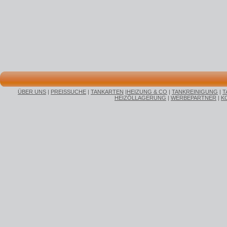
ÜBER UNS
|
PREISSUCHE
|
TANKARTEN
|
HEIZUNG & CO
|
TANKREINIGUNG
|
T
HEIZÖLLAGERUNG
|
WERBEPARTNER
|
K