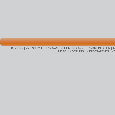
ÜBER UNS
|
PREISSUCHE
|
TANKARTEN
|
HEIZUNG & CO
|
TANKREINIGUNG
|
T
HEIZÖLLAGERUNG
|
WERBEPARTNER
|
K