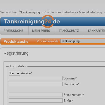
Sie sind hier:
Öltankreinigung
>
Pflichten des Betreibers - Mängelbehebung
> 
PREISSUCHE
MEIN PREIS
TANKSCHUTZ
TANKARTE
Produktauswahl:
Registrierung
Logindaten
Anrede*
Vorname*
Nachname*
Benutzername*
E-Mail*