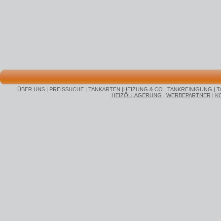
ÜBER UNS
|
PREISSUCHE
|
TANKARTEN
|
HEIZUNG & CO
|
TANKREINIGUNG
|
T
HEIZÖLLAGERUNG
|
WERBEPARTNER
|
K