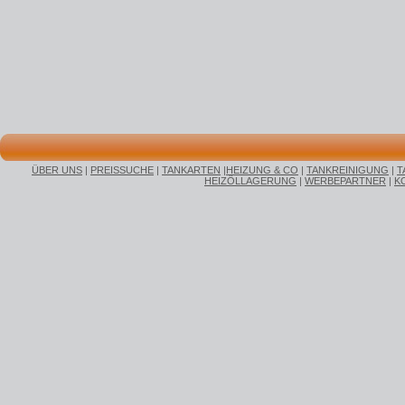
ÜBER UNS
|
PREISSUCHE
|
TANKARTEN
|
HEIZUNG & CO
|
TANKREINIGUNG
|
T
HEIZÖLLAGERUNG
|
WERBEPARTNER
|
K