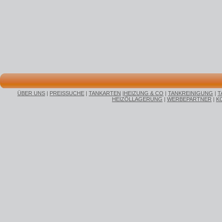
ÜBER UNS
|
PREISSUCHE
|
TANKARTEN
|
HEIZUNG & CO
|
TANKREINIGUNG
|
T
HEIZÖLLAGERUNG
|
WERBEPARTNER
|
K