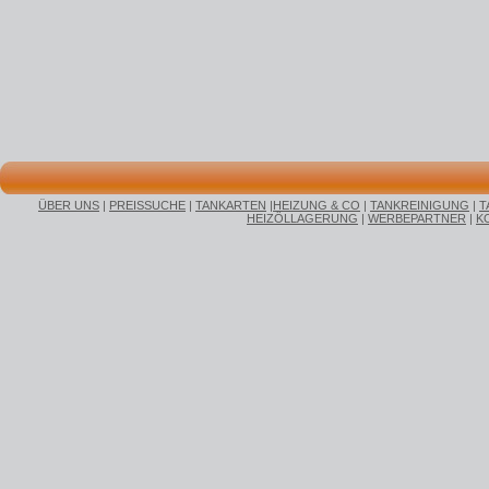
ÜBER UNS
|
PREISSUCHE
|
TANKARTEN
|
HEIZUNG & CO
|
TANKREINIGUNG
|
T
HEIZÖLLAGERUNG
|
WERBEPARTNER
|
K