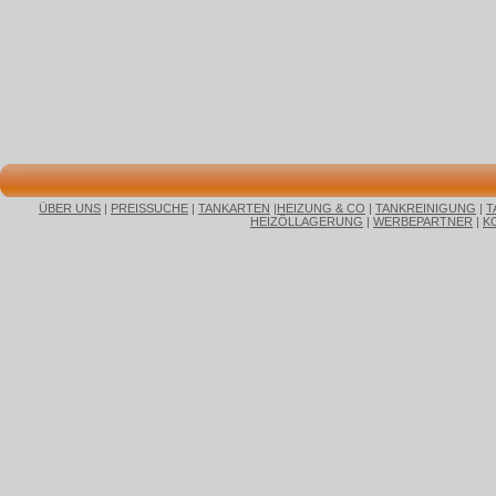
ÜBER UNS
|
PREISSUCHE
|
TANKARTEN
|
HEIZUNG & CO
|
TANKREINIGUNG
|
T
HEIZÖLLAGERUNG
|
WERBEPARTNER
|
K