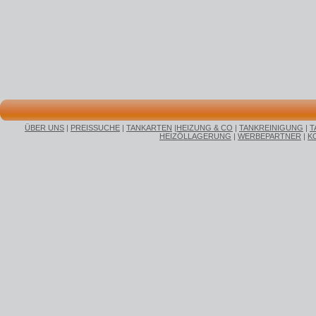
ÜBER UNS
|
PREISSUCHE
|
TANKARTEN
|
HEIZUNG & CO
|
TANKREINIGUNG
|
T
HEIZÖLLAGERUNG
|
WERBEPARTNER
|
K