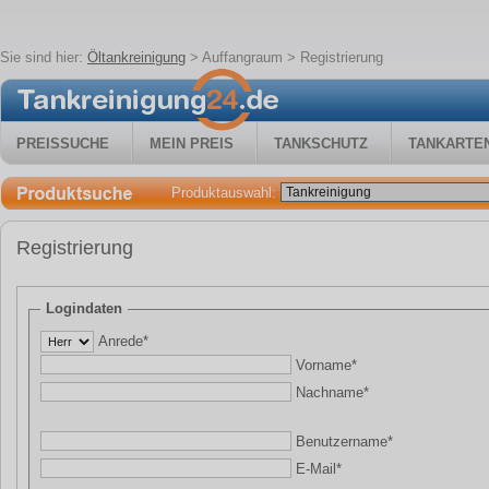
Sie sind hier:
Öltankreinigung
>
Auffangraum
> Registrierung
PREISSUCHE
MEIN PREIS
TANKSCHUTZ
TANKARTE
Produktauswahl:
Registrierung
Logindaten
Anrede*
Vorname*
Nachname*
Benutzername*
E-Mail*