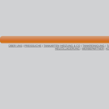
ÜBER UNS
|
PREISSUCHE
|
TANKARTEN
|
HEIZUNG & CO
|
TANKREINIGUNG
|
T
HEIZÖLLAGERUNG
|
WERBEPARTNER
|
K